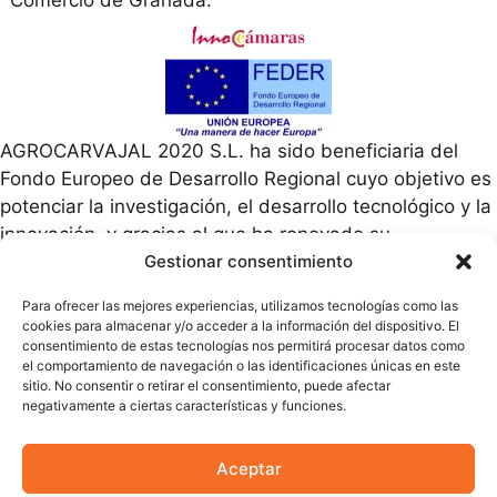
AGROCARVAJAL 2020 S.L. ha sido beneficiaria del
Fondo Europeo de Desarrollo Regional cuyo objetivo es
potenciar la investigación, el desarrollo tecnológico y la
innovación, y gracias al que ha renovado su
comunicación online para apoyar la creación y
Gestionar consentimiento
consolidación de empresas innovadoras. 10/12/2020.
Para ofrecer las mejores experiencias, utilizamos tecnologías como las
Para ello ha contado con el apoyo del Programa
cookies para almacenar y/o acceder a la información del dispositivo. El
InnoCámaras de la Cámara de Comercio de Granada.
consentimiento de estas tecnologías nos permitirá procesar datos como
el comportamiento de navegación o las identificaciones únicas en este
sitio. No consentir o retirar el consentimiento, puede afectar
AGROCARVAJAL 2020 S.L. ha sido beneficiaria del
negativamente a ciertas características y funciones.
Fondo Europeo de Desarrollo Regional cuyo objetivo es
mejorar la competitividad de las Pymes y gracias al
Aceptar
cual ha puesto en marcha un Plan de E-commerce