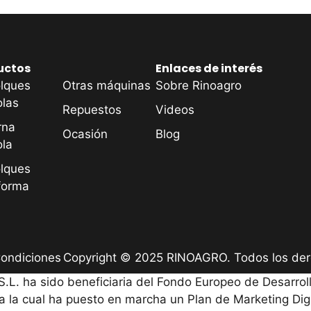
uctos
Enlaces de interés
lques
Otras máquinas
Sobre Rinoagro
olas
Repuestos
Videos
rna
Ocasión
Blog
ola
lques
forma
ondiciones
Copyright © 2025 RINOAGRO. Todos los de
 ha sido beneficiaria del Fondo Europeo de Desarrollo
a la cual ha puesto en marcha un Plan de Marketing Digit