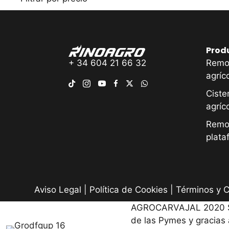
Prod
+ 34 604 21 66 32
Remo
agríc
Ciste
agríc
Remo
plata
Aviso Legal
|
Política de Cookies
|
Términos y C
AGROCARVAJAL 2020 S.L.
de las Pymes y gracias 