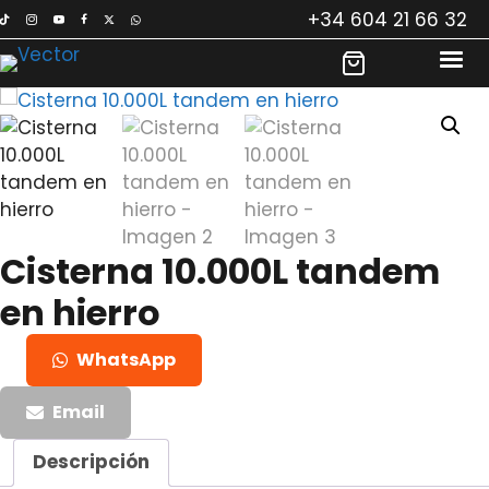
Saltar
+34 604 21 66 32
al
contenido
Cisterna 10.000L tandem
en hierro
WhatsApp
Email
Descripción