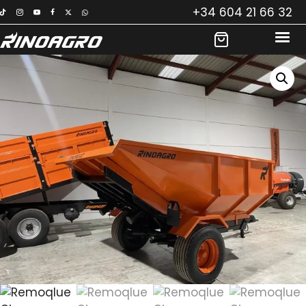
Saltar
+34 604 21 66 32
al
contenido