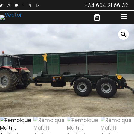
Saltar
+34 604 21 66 32
al
contenido