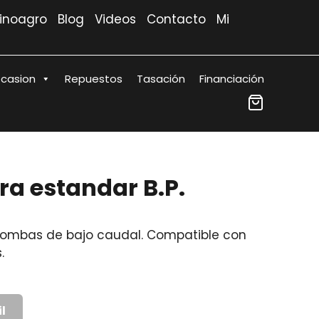
Rinoagro
Blog
Videos
Contacto
Mi
casion
Repuestos
Tasación
Financiación
a estandar B.P.
r bombas de bajo caudal. Compatible con
.
l