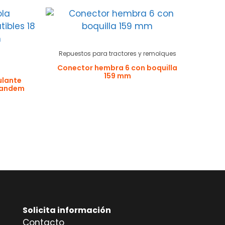
Repuestos para tractores y remolques
Conector hembra 6 con boquilla
159 mm
ulante
 tandem
Solicita información
Contacto