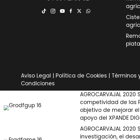
agrí
Cist
agrí
Remo
plat
Aviso Legal
|
Política de Cookies
|
Términos 
Condiciones
AGROCARVAJAL 2020 S.L
competividad de las P
objetivo de mejorar e
apoyo del XPANDE DIG
AGROCARVAJAL 2020 S.L
investigación, el des