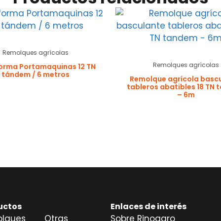
Remolques agrícolas
Remolques agrícolas
orma Portamaquinas 12 TN
tándem / 6 metros
Remolque agrícola basc
tableros abatibles 18 TN
– 6m
uctos
Enlaces de interés
lques
Otras
Sobre Rinoagro