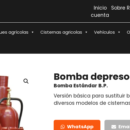
Inicio
Sobre 
cuenta
es agrícolas
Cisternas agricolas
Vehículos
O
Bomba depresor
Bomba Estándar B.P.
Versión básica para sustitui
diversos modelos de cisternas
WhatsApp
Emai