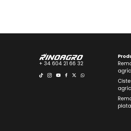
Prod
+ 34 604 21 66 32
Remo
agrí
Cist
agrí
Remo
plat