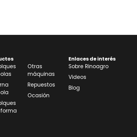
uctos
Enlaces de interés
lques
Otras
Sobre Rinoagro
colas
máquinas
Videos
erna
Repuestos
Blog
cola
Ocasión
lques
aforma