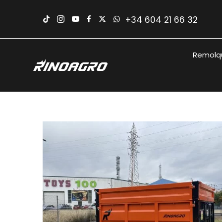
Saltar
al
+34 604 21 66 32
contenido
Remolqu