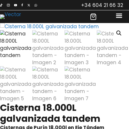
Saltar
+34 604 21 66 32
al
contenido
Cisterna 18.000L
galvanizada tandem
Cisternas de Purín 18.000l en Eje Tándem