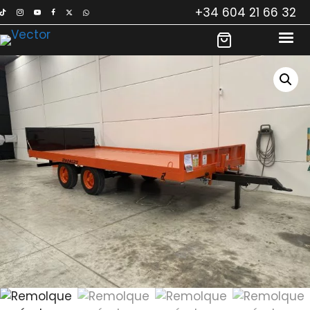
Saltar
+34 604 21 66 32
al
contenido