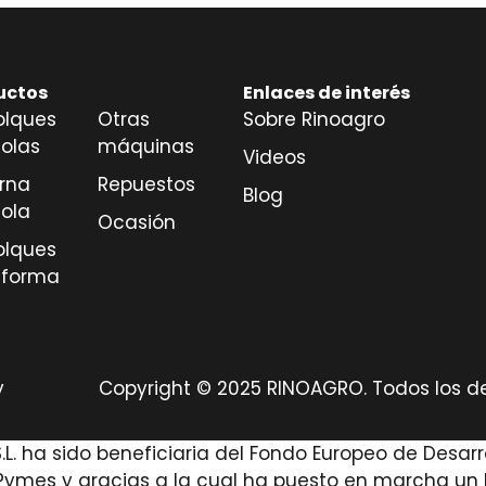
uctos
Enlaces de interés
lques
Otras
Sobre Rinoagro
colas
máquinas
Videos
erna
Repuestos
Blog
cola
Ocasión
lques
aforma
y
Copyright © 2025 RINOAGRO. Todos los 
. ha sido beneficiaria del Fondo Europeo de Desarro
ymes y gracias a la cual ha puesto en marcha un Pl