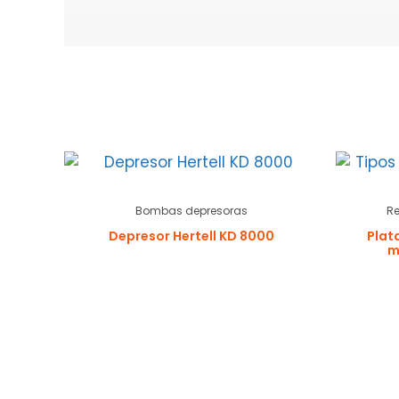
Bombas depresoras
R
Depresor Hertell KD 8000
Plat
m