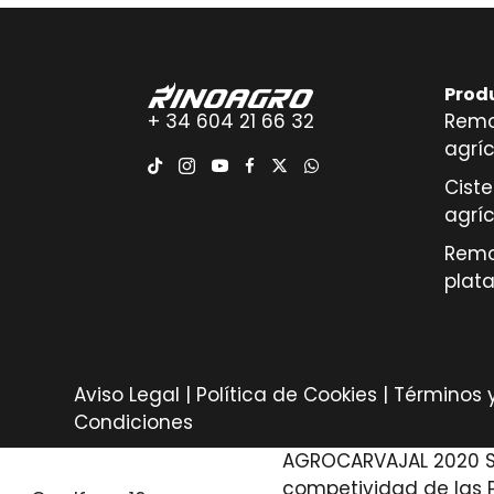
Prod
+ 34 604 21 66 32
Remo
agrí
Cist
agrí
Remo
plat
Aviso Legal
|
Política de Cookies
|
Términos 
Condiciones
AGROCARVAJAL 2020 S.L
competividad de las P