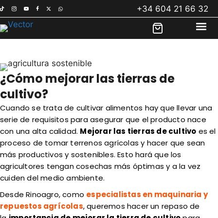
Saltar
+34 604 21 66 32
al
contenido
¿Cómo mejorar las tierras de
cultivo?
Cuando se trata de cultivar alimentos hay que llevar una
serie de requisitos para asegurar que el producto nace
con una alta calidad.
Mejorar las tierras de cultivo
es el
proceso de tomar terrenos agrícolas y hacer que sean
más productivos y sostenibles. Esto hará que los
agricultores tengan cosechas más óptimas y a la vez
cuiden del medio ambiente.
Desde Rinoagro, como
especialistas en maquinaria y
repuestos agrícolas
, queremos hacer un repaso de
la
importancia de mejorar la tierra de cultivo
para